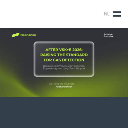
NL
NL
EN