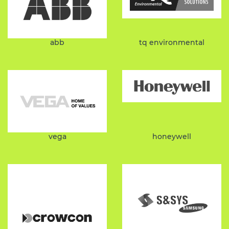
abb
tq environmental
vega
honeywell