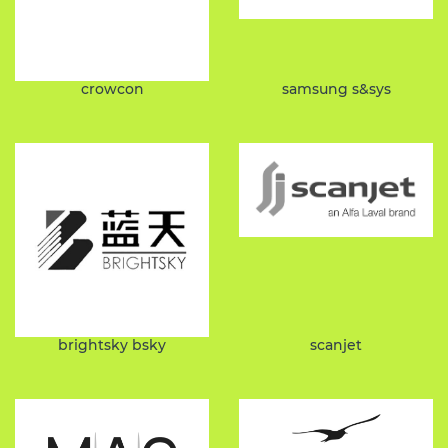
crowcon
samsung s&sys
brightsky bsky
scanjet