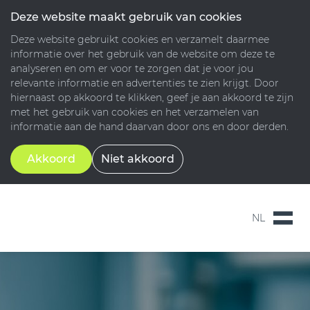
Deze website maakt gebruik van cookies
Deze website gebruikt cookies en verzamelt daarmee
informatie over het gebruik van de website om deze te
analyseren en om er voor te zorgen dat je voor jou
relevante informatie en advertenties te zien krijgt. Door
hiernaast op akkoord te klikken, geef je aan akkoord te zijn
met het gebruik van cookies en het verzamelen van
informatie aan de hand daarvan door ons en door derden.
Akkoord
Niet akkoord
NL
NL
EN