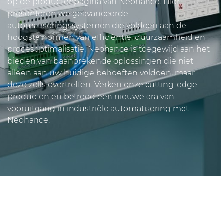
op de productenpagina van Neohance. Hier
presenteren we geavanceerde
automatiseringssystemen die voldoen aan de
hoogste normen van efficiëntie, duurzaamheid en
procesoptimalisatie. Neohance is toegewijd aan het
bieden van baanbrekende oplossingen die niet
alleen aan uw huidige behoeften voldoen, maar
deze zelfs overtreffen. Verken onze cutting-edge
producten en betreed een nieuwe era van
vooruitgang in industriële automatisering met
Neohance.