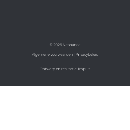
©
2026 Neohance
Algemene voorwaarden
|
Privacybeleid
Ontwerp en realisatie:
Impuls