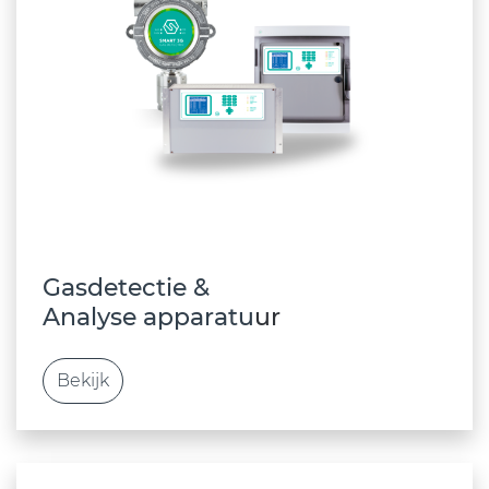
Gasdetectie &
Analyse apparatu
u
r
Bekijk