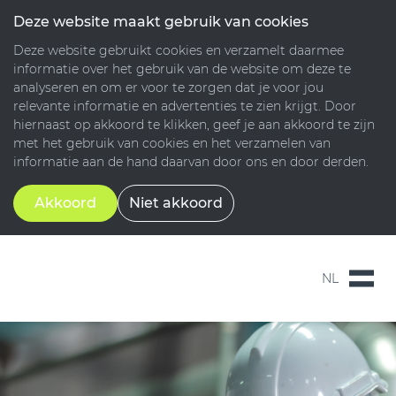
Deze website maakt gebruik van cookies
Deze website gebruikt cookies en verzamelt daarmee
informatie over het gebruik van de website om deze te
analyseren en om er voor te zorgen dat je voor jou
relevante informatie en advertenties te zien krijgt. Door
hiernaast op akkoord te klikken, geef je aan akkoord te zijn
met het gebruik van cookies en het verzamelen van
informatie aan de hand daarvan door ons en door derden.
Akkoord
Niet akkoord
NL
NL
EN