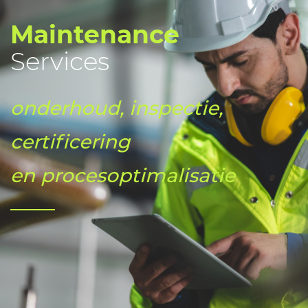
Maintenance
Services
onderhoud, inspectie,
certificering
en procesoptimalisatie