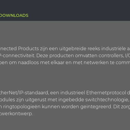
DOWNLOADS
ected Products zijn een uitgebreide reeks industriële
onnectiviteit. Deze producten omvatten controllers, I/
rpen om naadloos met elkaar en met netwerken te comm
erNet/IP-standaard, een industrieel Ethernetprotocol d
odules zijn uitgerust met ingebedde switchtechnologie,
n ringtopologieën kunnen worden geïntegreerd. Dit zor
netwerkontwerp.