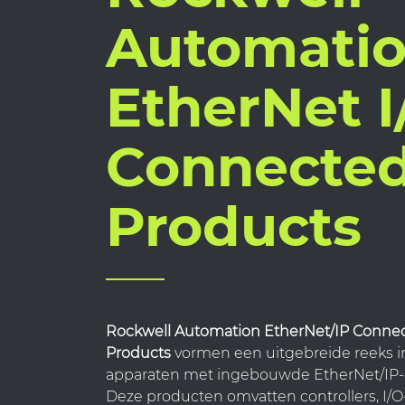
Automati
EtherNet I
Connecte
Products
Rockwell Automation EtherNet/IP Conne
Products
vormen een uitgebreide reeks i
apparaten met ingebouwde EtherNet/IP-co
Deze producten omvatten controllers, I/