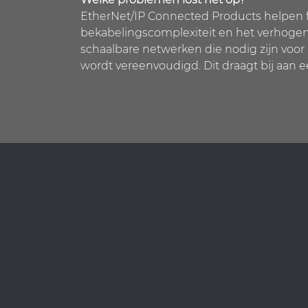
EtherNet/IP Connected Products helpen fa
bekabelingscomplexiteit en het verhogen 
schaalbare netwerken die nodig zijn vo
wordt vereenvoudigd. Dit draagt bij aan e