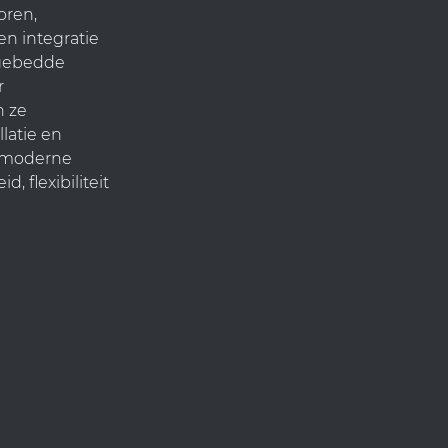
oren,
n integratie
ngebedde
r
n ze
latie en
r moderne
 flexibiliteit