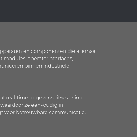
 apparaten en componenten die allemaal
O-modules, operatorinterfaces,
uniceren binnen industriële
at real-time gegevensuitwisseling
 waardoor ze eenvoudig in
gt voor betrouwbare communicatie,