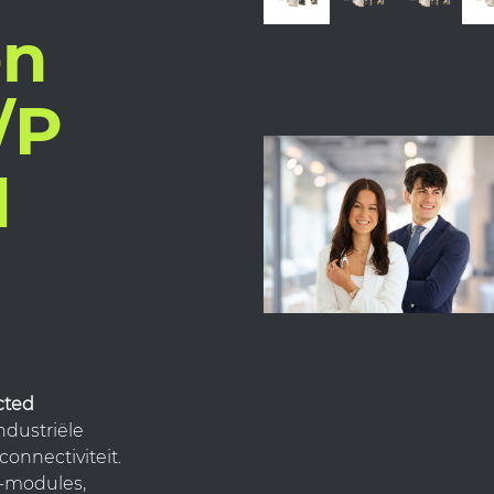
on
/P
d
cted
ndustriële
nnectiviteit.
O-modules,