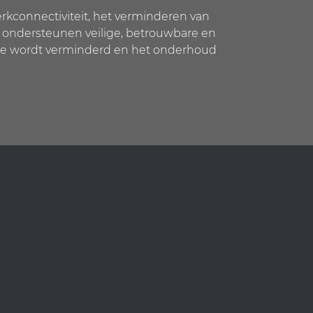
rkconnectiviteit, het verminderen van
e ondersteunen veilige, betrouwbare en
ime wordt verminderd en het onderhoud