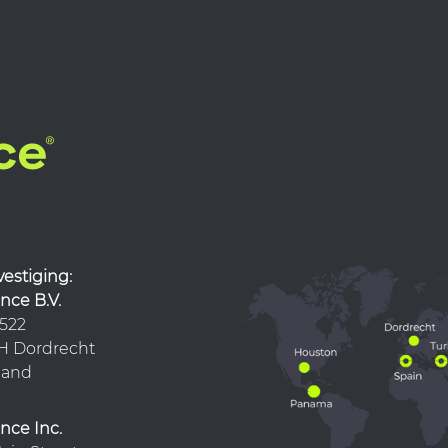
fdvestiging:
ce B.V.
 522
KH Dordrecht
land
nce Inc.